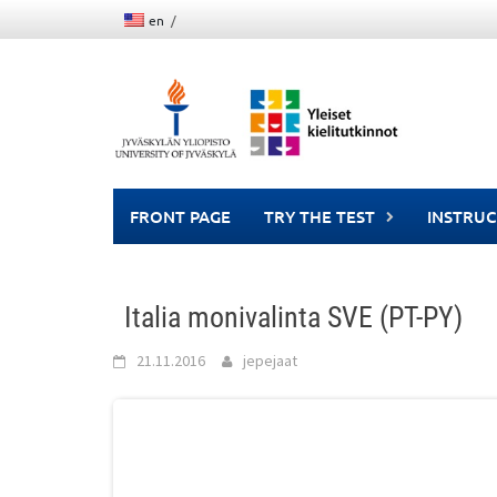
Skip
en
to
content
FRONT PAGE
TRY THE TEST
INSTRUC
Italia monivalinta SVE (PT-PY)
21.11.2016
jepejaat