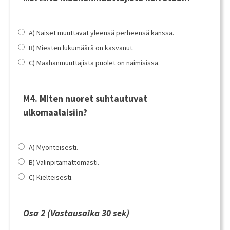
A) Naiset muuttavat yleensä perheensä kanssa.
B) Miesten lukumäärä on kasvanut.
C) Maahanmuuttajista puolet on naimisissa.
M4. Miten nuoret suhtautuvat
ulkomaalaisiin?
A) Myönteisesti.
B) Välinpitämättömästi.
C) Kielteisesti.
Osa 2
(Vastausaika 30 sek)