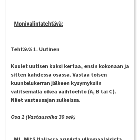
Monivalintatehtävä:
Tehtävä 1. Uutinen
Kuulet uutisen
kaksi kertaa
, ensin kokonaan ja
sitten kahdessa osassa. Vastaa toisen
kuuntelukerran jälkeen kysymyksiin
valitsemalla oikea vaihtoehto (A, B tai C).
Näet vastausajan sulkeissa.
Osa 1 (Vastausaika 30 sek)
M1. Mitä Italiassa asuvista ulkomaalaisista