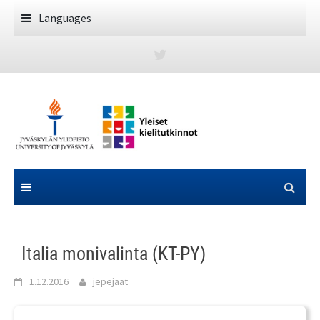
Skip
Languages
to
content
Italia monivalinta (KT-PY)
1.12.2016
jepejaat