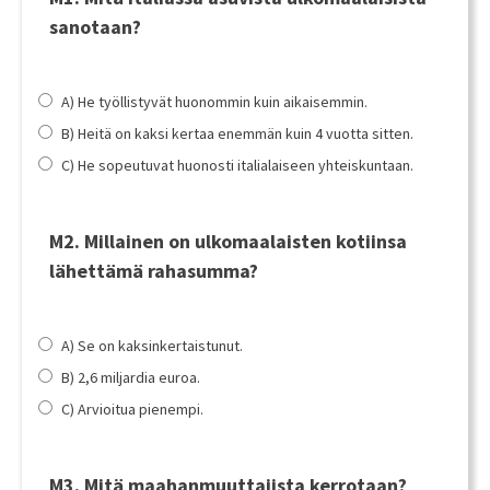
sanotaan?
A) He työllistyvät huonommin kuin aikaisemmin.
B) Heitä on kaksi kertaa enemmän kuin 4 vuotta sitten.
C) He sopeutuvat huonosti italialaiseen yhteiskuntaan.
M2. Millainen on ulkomaalaisten kotiinsa
lähettämä rahasumma?
A) Se on kaksinkertaistunut.
B) 2,6 miljardia euroa.
C) Arvioitua pienempi.
M3. Mitä maahanmuuttajista kerrotaan?