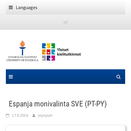
Skip
Languages
to
content
Espanja monivalinta SVE (PT-PY)
17.8.2016
jepejaat