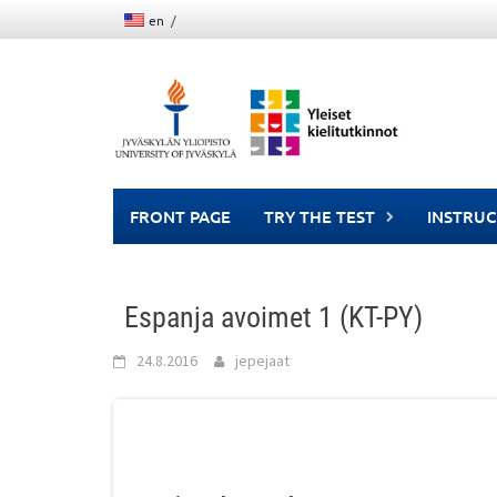
Skip
en
to
content
FRONT PAGE
TRY THE TEST
INSTRUC
Espanja avoimet 1 (KT-PY)
24.8.2016
jepejaat