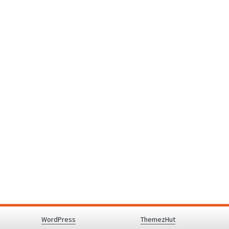
y powered by
WordPress
.
|
Theme: Awaken by
ThemezHut
.