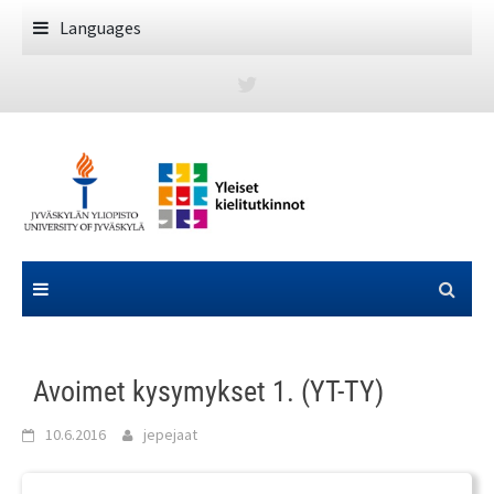
Skip
Languages
to
content
Avoimet kysymykset 1. (YT-TY)
10.6.2016
jepejaat