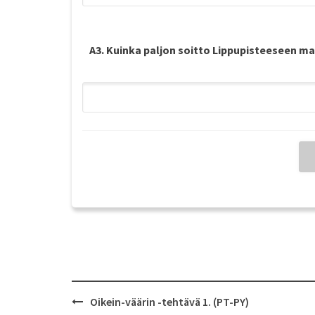
A3. Kuinka paljon soitto Lippupisteeseen m
Post
Oikein-väärin -tehtävä 1. (PT-PY)