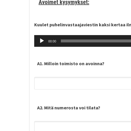
Avoimet kysymykset:
Kuulet puhelinvastaajaviestin kaksi kertaa i
Audio
00:00
Player
A1. Milloin toimisto on avoinna?
A2. Mitä numerosta voi tilata?