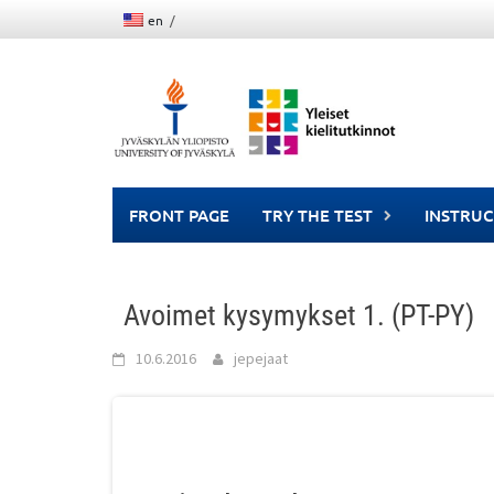
Skip
en
to
content
FRONT PAGE
TRY THE TEST
INSTRUC
Avoimet kysymykset 1. (PT-PY)
10.6.2016
jepejaat